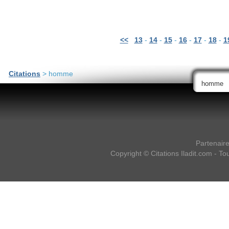
<<
13
-
14
-
15
-
16
-
17
-
18
-
1
Citations
> homme
Partenair
Copyright ©
Citations Iladit.com
- Tou